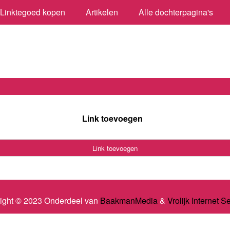
Linktegoed kopen
Artikelen
Alle dochterpagina's
Link toevoegen
Link toevoegen
ight © 2023 Onderdeel van
BaakmanMedia
&
Vrolijk Internet S